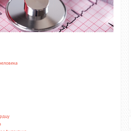
человека
ердцу
в