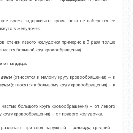
кое время задерживать кровь, пока не наберется ее
кнуто в желудочек.
в, стенки левого желудочка примерно в 3 раза толше
чинается большой круг кровообращения).
е от сердца:
 вены
(относятся к малому кругу кровообращения) — к
вены
(относятся к большому кругу кровообращения) — к
я частью большого круга кровообращения) — от левого
у кругу кровообращения) — от правого желудочка.
а различают три слоя: наружный —
эпикард
, средний —