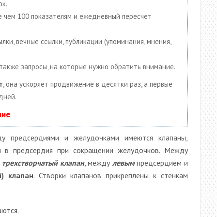
ок.
ее чем 100 показателям и ежедневный пересчет
ки, вечные ссылки, публикации (упоминания, мнения,
 также запросы, на которые нужно обратить внимание.
т
, она ускоряет продвижение в десятки раз, а первые
дней.
ние
у предсердиями и желудочками имеются клапаны,
и в предсердия при сокращении желудочков. Между
я
трехстворчатый клапан
, между
левым
предсердием и
) клапан
. Створки клапанов прикреплены к стенкам
аются.