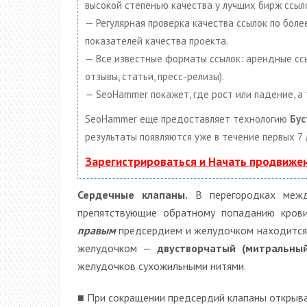
высокой степенью качества у лучших бирж ссыл
— Регулярная проверка качества ссылок по бол
показателей качества проекта.
— Все известные форматы ссылок: арендные ссыл
отзывы, статьи, пресс-релизы).
— SeoHammer покажет, где рост или падение, а
SeoHammer еще предоставляет технологию
Бус
результаты появляются уже в течение первых 7 
Зарегистрироваться и Начать продвиже
Сердечные клапаны.
В перегородках межд
препятствующие обратному попаданию кров
правым
предсердием и желудочком находитс
желудочком —
двустворчатый (митральный
желудочков сухожильными нитями.
■ При сокращении предсердий клапаны открыв