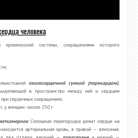
сердца человека
кровеносной системы, сокращениями которого
сти;
ельнотканой
околосердечной сумкой (перикардом)
,
выделяющей в пространство между ней и сердцем
е при сердечных сокращениях;
, у женщин -около 250 г.
хеткамерное
. Сплошная перегородка делит сердце на
находится артериальная кровь, в правой — венозная.
на два отдела: верхний —
предсердие
и нижний —