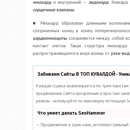
миокард
и внутренний —
эндокард
. Эпикард
сердечные клапаны
.
■ Миокард образован длинными волокнами
соединенных конец в конец поперечнополос
кардиомиоциты
соединяются между собой вс
контакт клеток. Такая структура миокард
распространяющееся в виде волны от
узла-во
Забиваем Сайты В ТОП КУВАЛДОЙ - Уни
Каждая ссылка анализируется по трем пакетам
продвижение сайта прозрачным и простым заняти
релизы - используйте по максимуму потенциал 
Что умеет делать SeoHammer
— Продвижение в один клик, интеллектуальный 