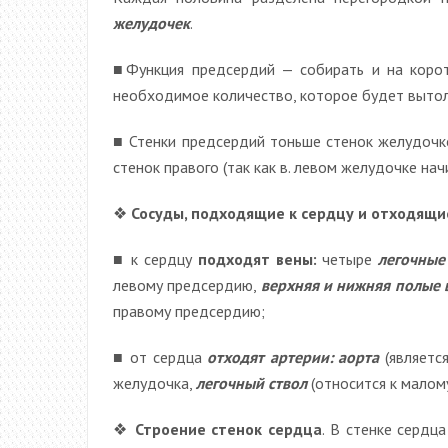
желудочек
.
■Функция предсердий — собирать и на корот
необходимое количество, которое будет вытол
■ Стенки предсердий тоньше стенок желудочко
стенок правого (так как в. левом желудочке на
❖
Сосуды, подходящие к сердцу и отходящи
■ к сердцу
подходят вены:
четыре
легочные
левому предсердию,
верхняя и нижняя полые 
правому предсердию;
■ от сердца
отходят артерии: аорта
(являетс
желудочка,
легочный ствол
(относится к малом
❖
Строение стенок сердца
. В стенке сердц