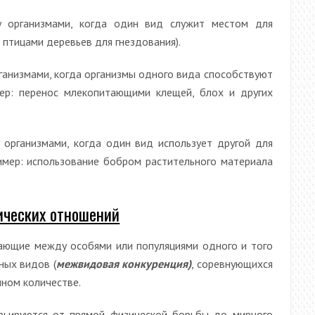
организмами, когда один вид служит местом для
 птицами деревьев для гнездования).
ганизмами, когда организмы одного вида способствуют
ер: перенос млекопитающими клещей, блох и других
организмами, когда один вид использует другой для
ример: использование бобром растительного материала
ческих отношений
ающие между особями или популяциями одного и того
зных видов (
межвидовая конкуренция)
, соревнующихся
нном количестве.
ьируются от прямой физической борьбы до мирного