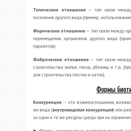
Топические отношения
— тип связи между 
поселения другого вида (пример: использование
Форические отношения
— тип связи между ор
перемещению организмов другого вида (прим
паразитов).
Фабрические отношения
— тип связи между 
строительства жилья, гнезд, убежищ и т.д. {п
для строительства плотин и хаток).
Формы биоти
Конкуренция
— это взаимоотношения, возник
же вида (
внутривидовая конкуренция
) или ра
за одни и те же ресурсы среды при их ограниче
■ Формы конкурентных взаимоотношений вар