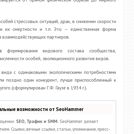
особей стрессовых ситуаций, драк, в снижении скорости
ии их смертности и т.п. Это — единственная форма
а взаимодействующих партнеров.
формирования видового состава сообщества,
численности особей, эволюционного развития видов.
 вида с одинаковыми экологическими потребностями
ли поздно один конкурент, лучше приспособленный к
го (сформулирован Г.Ф. Гаузе в 1934 г.).
кальные возможности от SeoHammer
 оценки:
SEO, Трафик и SMM.
SeoHammer делает
ем. Ссылки, вечные ссылки, статьи, упоминания, пресс-