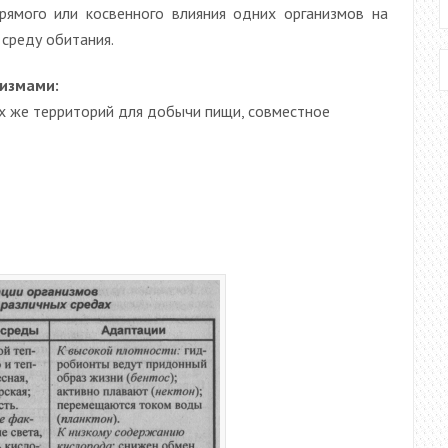
ямого или косвенного влияния одних организмов на
 среду обитания.
измами:
ех же территорий для добычи пищи, совместное