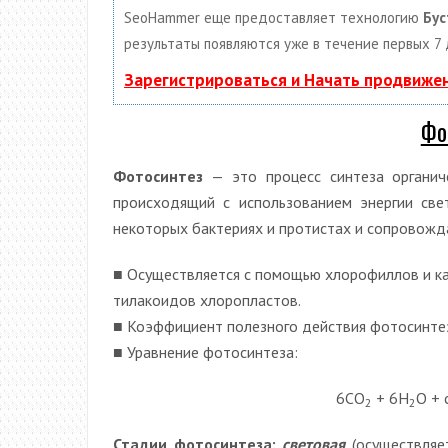
SeoHammer еще предоставляет технологию
Бус
результаты появляются уже в течение первых 7 
Зарегистрироваться и Начать продвиже
Фо
Фотосинтез
— это процесс синтеза органиче
происходящий с использованием энергии свет
некоторых бактериях и протистах и сопровож
■ Осуществляется с помощью хлорофиллов и к
тилакоидов хлоропластов.
■ Коэффициент полезного действия фотосинте
■ Уравнение фотосинтеза:
6СO
+ 6Н
O + 
2
2
Стадии фотосинтеза:
световая
(осуществляе