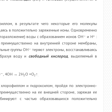
иллом, в результате чего некоторые его молекулы
щаясь в положительно заряженные ионы. Одновременно
торазложение) воды с образованием ионов ОН
—
и Н
+
:
 преимущественно на внутренней стороне мембраны,
льные группы ОН
—
теряют электроны, восстанавливаясь
образуя воду и
свободный кислород
, выделяемый в
е
—
, 4OН → 2Н
О +O
↑
2
2
.
 хлорофиллом и гидроксилом, пройдя по электронно-
преимущественно на ее внешней стороне, заряжая ее
мбинируют с частью образовавшихся положительно