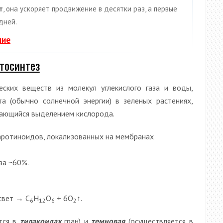
т
, она ускоряет продвижение в десятки раз, а первые
дней.
ние
тосинтез
ских веществ из молекул углекислого газа и воды,
а (обычно солнечной энергии) в зеленых растениях,
дающийся выделением кислорода.
аротиноидов, локализованных на мембранах
за ~60%.
свет → С
Н
O
+ 6O
↑.
6
12
6
2
тся в
тилакоидах
гран) и
темновая
(осуществляется в