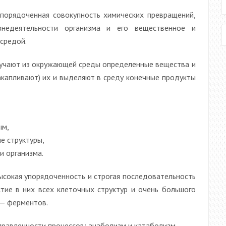
упорядоченная совокупность химических превращений,
знедеятельности организма и его вещественное и
средой.
лучают из окружающей среды определенные вещества и
акапливают) их и выделяют в среду конечные продукты
ым,
е структуры,
и организма.
сокая упорядоченность и строгая последовательность
стие в них всех клеточных структур и очень большого
 — ферментов.
правленности процессов: анаболизм и катаболизм.