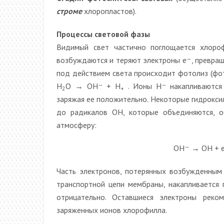
строме
хлоропластов).
Процессы световой фазы
Видимый свет частично поглощается хлороф
возбуждаются и теряют электроны е
—
, превра
под действием света происходит фотолиз (фо
Н
O → ОН
—
+ Н
. Ионы Н
—
накапливаются
2
+
заряжая ее положительно. Некоторые гидрокси
до радикалов ОН, которые объединяются, 
атмосферу:
ОН
—
→ ОН + 
Часть электронов, потерянных возбужденным
транспортной цепи мембраны, накапливается 
отрицательно. Оставшиеся электроны реко
заряженных ионов хлорофилла.