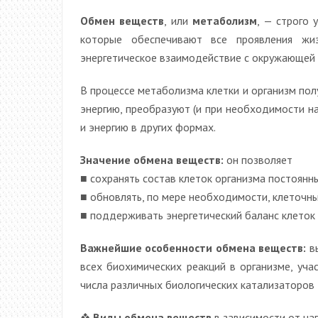
Обмен веществ
, или
метаболизм
, — строго 
которые обеспечивают все проявления жи
энергетическое взаимодействие с окружающей 
В процессе метаболизма клетки и организм по
энергию, преобразуют (и при необходимости н
и энергию в других формах.
Значение обмена веществ:
он позволяет
■ сохранять состав клеток организма постоянн
■ обновлять, по мере необходимости, клеточны
■ поддерживать энергетический баланс клеток 
Важнейшие особенности обмена веществ:
вы
всех биохимических реакций в организме, уча
числа различных биологических катализаторов
❖
Виды обмена веществ
в зависимости от на