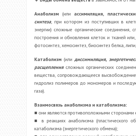
Анаболизм
(или
ассимиляция, пластическ
синтеза
, при котором из поступивших в клет
энергии) сложные органические соединения, 
построения и обновления клеток и тканей или
фотосинтез, хемосинтез, биосинтез белка, липид
Катаболизм
(или
диссимиляция, энергетиче
расщепления
сложных органических соединен
вещества, сопровождающееся высвобождением
гидролиз полимеров до мономеров и последую
газа).
Взаимосвязь анаболизма и катаболизма:
■ они являются противоположными сторонами 
■ в реакциях анаболизма (пластического об
катаболизма (энергетического обмена);