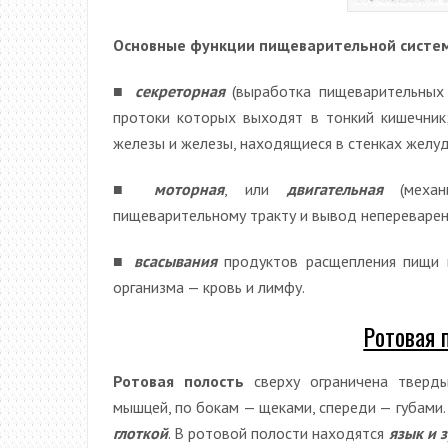
Основные функции пищеварительной систе
■
секреторная
(выработка пищеварительных 
протоки которых выходят в тонкий кишечник
железы и железы, находящиеся в стенках желуд
■
моторная
, или
двигательная
(механ
пищеварительному тракту и вывод непереварен
■
всасывания
продуктов расщепления пищи и
организма — кровь и лимфу.
Ротовая 
Ротовая полость
сверху ограничена тверды
мышцей, по бокам — щеками, спереди — губами
глоткой
. В ротовой полости находятся
язык и 