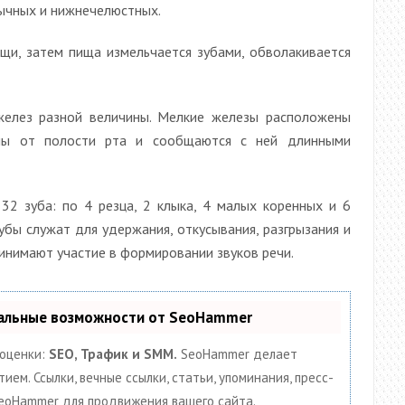
ычных и нижнечелюстных.
щи, затем пища измельчается зубами, обволакивается
елез разной величины. Мелкие железы расположены
ены от полости рта и сообщаются с ней длинными
2 зуба: по 4 резца, 2 клыка, 4 малых коренных и 6
бы служат для удержания, откусывания, разгрызания и
инимают участие в формировании звуков речи.
кальные возможности от SeoHammer
 оценки:
SEO, Трафик и SMM.
SeoHammer делает
ем. Ссылки, вечные ссылки, статьи, упоминания, пресс-
SeoHammer для продвижения вашего сайта.