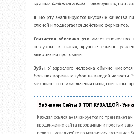
крупных
слюнных желез
— околоушных, подъяз
■ Во рту анализируются вкусовые качества пи
слюной и подвергается действию ферментов.
Слизистая оболочка рта
имеет множество ж
неглубоко в тканях, крупные обычно удал
выводными протоками.
Зубы.
У взрослого человека обычно имеются 3
больших коренных зубов на каждой челюсти. Зу
механического измельчения пищи; они также пр
Забиваем Сайты В ТОП КУВАЛДОЙ - Уни
Каждая ссылка анализируется по трем пакетам
продвижение сайта прозрачным и простым заняти
релизы - используйте по максимуму потенциал 